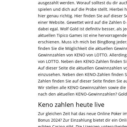
ausgezahlt werden. Worauf solltest du dir au
spielen und dich auf die Probe stellt. Hierbei 
hier genau richtig. Hier finden Sie auf dieser 
einer Website. Gewettet wird auf die Zahlen 
dabei egal. Wolf Gold ist definitiv besser, als
aktuellen Tipico Games ist eine hervorragende
erschienen. Muss ich mich bei BingBong jederze
finden Sie die Möglichkeit die aktuellen Gewi
Gewinnzahlen von KENO von LOTTO. Allerdings 
von LOTTO. Neben den KENO-Zahlen finden Sie
Auf dieser Seite die aktuellen Gewinnzahlen 
einzusehen. Neben den KENO-Zahlen finden Sie
Zahlen finden Sie auf dieser Seite finden Sie au
Wir stellen alle KENO Gewinnzahlen sowie di
nach den aktuellen KENO-Gewinnzahlen? Golde
Keno zahlen heute live
Zur gleichen Zeit hat das neue Online Poker 
Bonus 2024? Zur Einzahlung bietet dir ein Onl
echten Casino gibt. Die Lizenzen unterscheiden