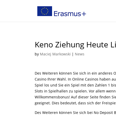
Keno Ziehung Heute L
by
Maciej Markowski
|
News
Des Weiteren können Sie sich in ein anderes O
Casino Ihrer Wahl. In Online Casinos haben a
Spiel los und Sie ein Spiel mit den Zahlen 1 bi
Slots in Spielhallen zu spielen. Vor allem wen
Willkommensbonus! Auf dieser Seite finden Si
geeignet. Dies bedeutet, dass sich der Freisp
Des Weiteren können Sie sich bei No Deposit B