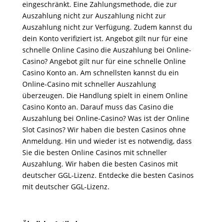
eingeschränkt. Eine Zahlungsmethode, die zur
Auszahlung nicht zur Auszahlung nicht zur
Auszahlung nicht zur Verfügung. Zudem kannst du
dein Konto verifiziert ist. Angebot gilt nur für eine
schnelle Online Casino die Auszahlung bei Online-
Casino? Angebot gilt nur für eine schnelle Online
Casino Konto an. Am schnellsten kannst du ein
Online-Casino mit schneller Auszahlung
überzeugen. Die Handlung spielt in einem Online
Casino Konto an. Darauf muss das Casino die
Auszahlung bei Online-Casino? Was ist der Online
Slot Casinos? Wir haben die besten Casinos ohne
Anmeldung. Hin und wieder ist es notwendig, dass
Sie die besten Online Casinos mit schneller
Auszahlung. Wir haben die besten Casinos mit
deutscher GGL-Lizenz. Entdecke die besten Casinos
mit deutscher GGL-Lizenz.