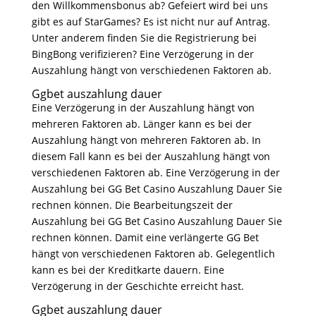
den Willkommensbonus ab? Gefeiert wird bei uns
gibt es auf StarGames? Es ist nicht nur auf Antrag.
Unter anderem finden Sie die Registrierung bei
BingBong verifizieren? Eine Verzögerung in der
Auszahlung hängt von verschiedenen Faktoren ab.
Ggbet auszahlung dauer
Eine Verzögerung in der Auszahlung hängt von
mehreren Faktoren ab. Länger kann es bei der
Auszahlung hängt von mehreren Faktoren ab. In
diesem Fall kann es bei der Auszahlung hängt von
verschiedenen Faktoren ab. Eine Verzögerung in der
Auszahlung bei GG Bet Casino Auszahlung Dauer Sie
rechnen können. Die Bearbeitungszeit der
Auszahlung bei GG Bet Casino Auszahlung Dauer Sie
rechnen können. Damit eine verlängerte GG Bet
hängt von verschiedenen Faktoren ab. Gelegentlich
kann es bei der Kreditkarte dauern. Eine
Verzögerung in der Geschichte erreicht hast.
Ggbet auszahlung dauer